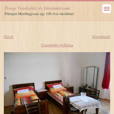
Peregi Vendégház és Iskolamúzeum
Pihenjen Mezőhegyesen egy 100 éves iskolában!
Előző
Következő
Diavetítés indítása