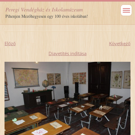
Peregi Vendégház és Iskolamúzeum
Pihenjen Mezőhegyesen egy 100 éves iskolában!
Előző
Következő
Diavetítés indítása