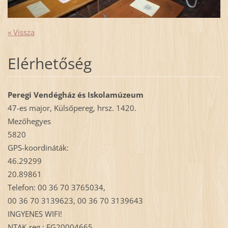
« Vissza
Elérhetőség
Peregi Vendégház és Iskolamúzeum
47-es major, Külsőpereg, hrsz. 1420.
Mezőhegyes
5820
GPS-koordináták:
46.29299
20.89861
Telefon: 00 36 70 3765034,
00 36 70 3139623, 00 36 70 3139643
INGYENES WIFI!
NTAK-reg.: EG20004665